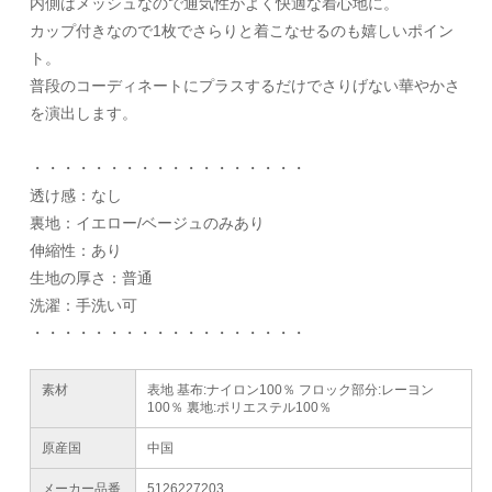
内側はメッシュなので通気性がよく快適な着心地に。
カップ付きなので1枚でさらりと着こなせるのも嬉しいポイン
ト。
普段のコーディネートにプラスするだけでさりげない華やかさ
を演出します。
・・・・・・・・・・・・・・・・・・
透け感：なし
裏地：イエロー/ベージュのみあり
伸縮性：あり
生地の厚さ：普通
洗濯：手洗い可
・・・・・・・・・・・・・・・・・・
素材
表地 基布:ナイロン100％ フロック部分:レーヨン
100％ 裏地:ポリエステル100％
原産国
中国
メーカー品番
5126227203