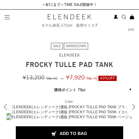
＜8/11まで＞TIME SALE開催中！
モデル身長 172cm 着用サイズ F
1
/
41
SALE
MARKDOWN
ELENDEEK
FROCKY TULLE PAD TANK
¥13,200
→
¥7,920
(tax in)
(tax in)
40%OFF
獲得ポイント 79pt
Color:
ADD TO BAG