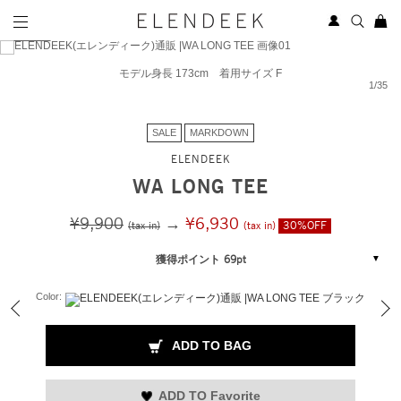
モデル身長 173cm 着用サイズ F
1
/
35
SALE
MARKDOWN
ELENDEEK
WA LONG TEE
¥9,900
→
¥6,930
(tax in)
(tax in)
30%OFF
獲得ポイント 69pt
Color:
ADD TO BAG
ADD TO Favorite