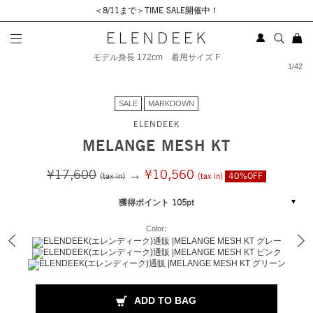
＜8/11まで＞TIME SALE開催中！
モデル身長 172cm 着用サイズ F
1
/
42
SALE
MARKDOWN
ELENDEEK
MELANGE MESH KT
¥17,600
→
¥10,560
(tax in)
(tax in)
40%OFF
獲得ポイント 105pt
Color:
ADD TO BAG