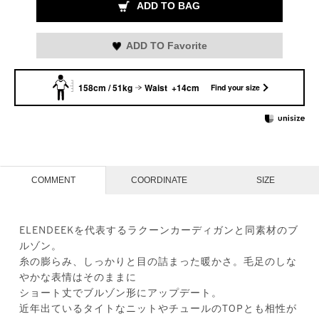
ADD TO BAG
ADD TO Favorite
158cm / 51kg
Waist +14cm
Find your size
COMMENT
COORDINATE
SIZE
ELENDEEKを代表するラクーンカーディガンと同素材のブ
ルゾン。
糸の膨らみ、しっかりと目の詰まった暖かさ。毛足のしな
やかな表情はそのままに
ショート丈でブルゾン形にアップデート。
近年出ているタイトなニットやチュールのTOPとも相性が