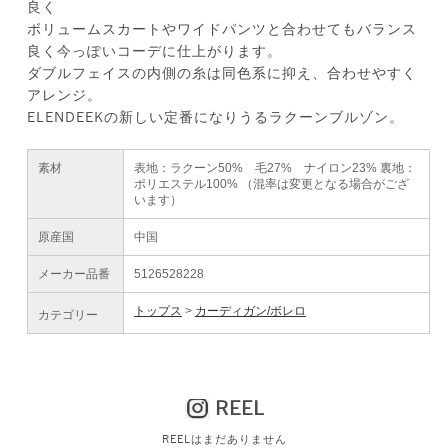
良く
ボリュームスカートやワイドパンツと合わせてもバランス
良く今っぽいコーデに仕上がります。
ダブルフェイスの内側の糸は同色系に抑え、合わせやすく
アレンジ。
ELENDEEKの新しい定番になりうるラクーンブルゾン。
素材
表地：ラクーン50% 毛27% ナイロン23% 裏地：
ポリエステル100% （混率は変更となる場合がござ
います）
原産国
中国
メーカー品番
5126528228
トップス
カーディガン/ボレロ
カテゴリー
REEL
REELはまだありません