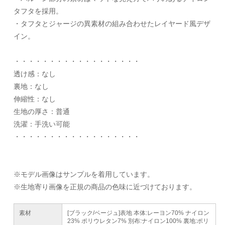
タフタを採用。
・タフタとジャージの異素材の組み合わせたレイヤード風デザ
イン。
・・・・・・・・・・・・・・・・・・
透け感：なし
裏地：なし
伸縮性：なし
生地の厚さ：普通
洗濯：手洗い可能
・・・・・・・・・・・・・・・・・・
※モデル画像はサンプルを着用しています。
※生地寄り画像を正規の商品の色味に近づけております。
素材
[ブラック/ベージュ]表地 本体:レーヨン70% ナイロン
23% ポリウレタン7% 別布:ナイロン100% 裏地:ポリ