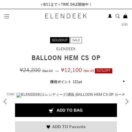
＜8/11まで＞TIME SALE開催中！
1
/
30
SOLDOUT
SALE
ELENDEEK
BALLOON HEM CS OP
¥24,200
→
¥12,100
(tax in)
(tax in)
50%OFF
獲得ポイント 121pt
Color:
ADD TO BAG
ADD TO Favorite