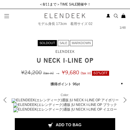
＜8/11まで＞TIME SALE開催中！
モデル身長 173cm 着用サイズ 02
1
/
48
SOLDOUT
SALE
MARKDOWN
ELENDEEK
U NECK I-LINE OP
¥24,200
→
¥9,680
(tax in)
(tax in)
60%OFF
獲得ポイント 96pt
Color:
ADD TO BAG